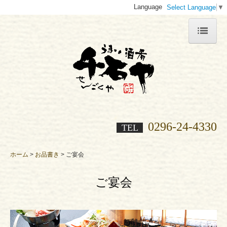
Language
Select Language
▼
ホーム
千石ヤについて
お品書き
ご会食・法事
0296-24-4330
TEL
ご宴会
ホーム
お品書き
ご宴会
店内紹介
ご宴会
採用情報
よくある質問