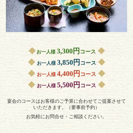
◆
3,300円
◆
コース
お一人様
◆
3,850円
◆
コース
お一人様
◆
4,400円
◆
コース
お一人様
◆
5,500円
◆
コース
お一人様
宴会のコースはお客様のご予算に合わせてご提案させて
いただきます。（要事前予約）
お気軽にお問合せ・ご相談ください。