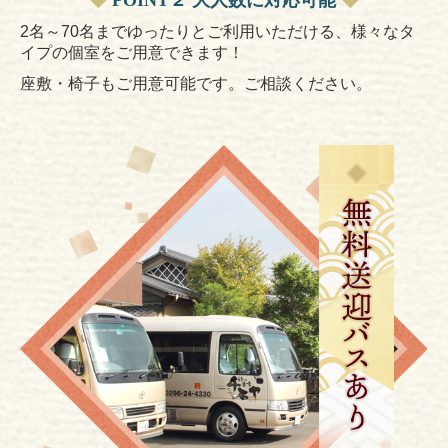
◆
POINT２ 大人数に対応可能
◆
2名～70名までゆったりとご利用いただける、様々なタ
イプの個室を
ご用意できます！
座敷・椅子もご用意可能です。ご相談ください。