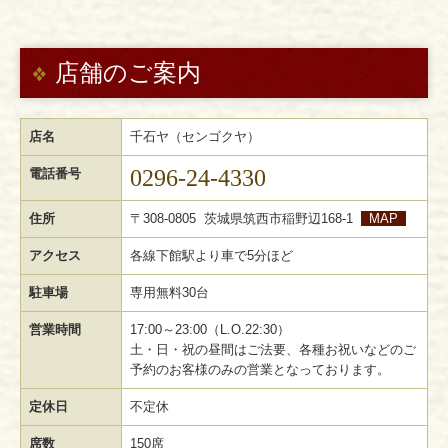
店舗のご案内
店名
千石ヤ（センゴクヤ）
0296-24-4330
電話番号
住所
〒308-0805 茨城県筑西市稲野辺168-1
MAP
アクセス
各線下館駅より車で5分ほど
駐車場
専用無料30台
営業時間
17:00～23:00（L.O.22:30）
土・日・祝の昼間はご法要、各種お祝いなどのご
予約のお客様のみの営業となっております。
定休日
不定休
席数
150席