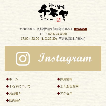
〒308-0805 茨城県筑西市稲野辺168-1
ACCESS
TEL：
0296-24-4330
17:00～23:00（L.O.22:30）
不定休(基本月曜休)
◆
ホーム
◆
採用情報
◆
千石ヤについて
◆
よくある質問
◆
お品書き
◆
アクセス
◆
店内紹介