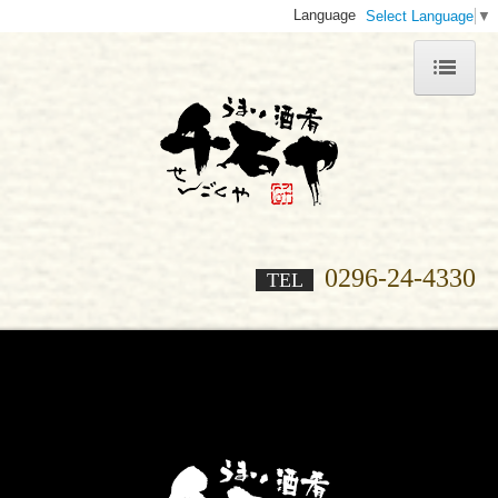
Language
Select Language
▼
ホーム
千石ヤについて
お品書き
ご会食・法事
0296-24-4330
TEL
ご宴会
店内紹介
採用情報
よくある質問